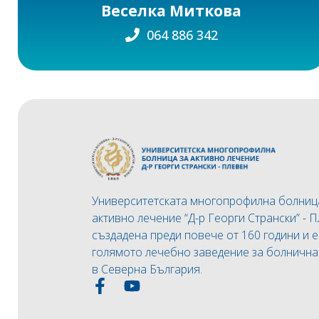
Веселка Миткова
064 886 342
Университетската многопрофилна болниц
активно лечение “Д-р Георги Странски” - П
създадена преди повече от 160 години и е
голямото лечебно заведение за болничн
в Северна България.