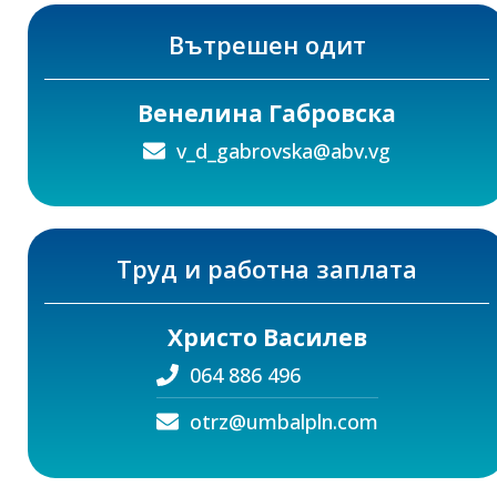
Вътрешен одит
Венелина Габровска
v_d_gabrovska@abv.vg
Труд и работна заплата
Христо Василев
064 886 496
otrz@umbalpln.com