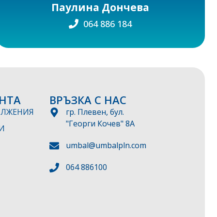
Паулина Дончева
064 886 184
НТА
ВРЪЗКА С НАС
ЪЛЖЕНИЯ
гр. Плевен, бул.
"Георги Кочев" 8А
И
umbal@umbalpln.com
064 886100