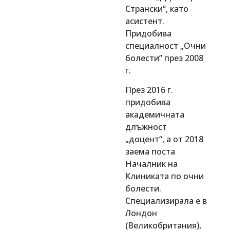
Странски“, като
асистент.
Придобива
специалност „Очни
болести” през 2008
г.
През 2016 г.
придобива
академичната
длъжност
„доцент“, а от 2018
заема поста
Началник на
Клиниката по очни
болести.
Специализирала е в
Лондон
(Великобритания),