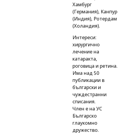
Хaмбург
(Германия), Канпур
(Индия), Ротердам
(Холандия).
Интереси:
хирургично
лечение на
катаракта,
роговица и ретина.
Има над 50
публикации в
български и
чуждестранни
списания.
Член е на УС
Българско
глаукомно
дружество.