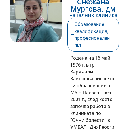
Снежана
Мургова, дм
началник клиника
Образование,
квалификация,
професионален
път
Родена на 16 май
1976 г. в гр.
Харманли.
Завършва висшето
си образование в
МУ – Плевен през
2001 г., след което
започва работа в
клиниката по
”Очни болести” в
УМБАЛ „Д-р Георги