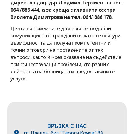
директор доц. д-р Людмил Терзиев на тел.
064 /886 444, а за среща с главната сестра
Виолета Димитрова на тел. 064/ 886 178.
Целта на приемните дни е да се подобри
комуникацията с гражданите, като се осигури
възможността да получат компетентни и
точни отговори на поставените от тях
въпроси, както и чрез оказване на съдействие
при съществуващи проблеми, свързани с
дейността на болницата и предоставяните
услуги.
ВРЪЗКА С НАС
гр. Плевен, бул. "Георги Кочев" 8А