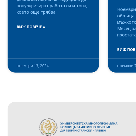
популяризират работа си и това,
Ноември 
което още трябва
обръща 
мъжкото 
ВИЖ ПОВЕЧЕ »
Месец з
простата
ВИЖ ПОВ
ноември 13, 2024
ноември 7