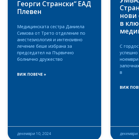
УМБАЛ
Георги Странски“ ЕАД
Стран
Плевен
нови
в кл
Медицинската сестра Даниела
меди
Симова от Трето отделение по
анестезиология и интензивно
лечение беше избрана за
С гордос
председател на Първично
успешно 
болнично дружество
ноември 
започна
в
ВИЖ ПОВЕЧЕ »
ВИЖ ПОВ
декември 10, 2024
декември 