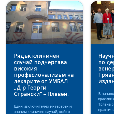
Рядък клиничен
Науч
случай подчертава
по де
високия
венер
професионализъм на
Трявн
лекарите от УМБАЛ
изда
„Д-р Георги
Странски“ – Плевен.
В начало
красиви
Трявна с
Един изключително интересен и
практич
значим клиничен случай, който