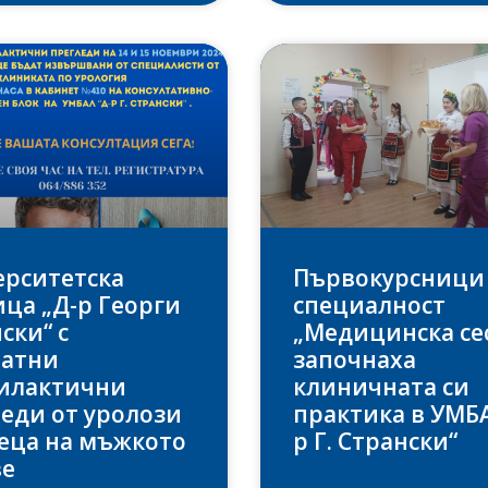
ерситетска
Първокурсници
ца „Д-р Георги
специалност
ски“ с
„Медицинска се
латни
започнаха
илактични
клиничната си
еди от уролози
практика в УМБА
еца на мъжкото
р Г. Странски“
ве