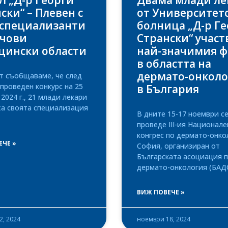
 „Д-р Георги
Двама млади ле
ски“ – Плевен с
от Университет
 специализанти
болница „Д-р Г
ючови
Странски“ участ
цински области
най-значимия 
в областта на
дермато-онколо
т съобщаваме, че след
проведен конкурс на 25
в България
2024 г., 21 млади лекари
ха своята специализация
В дните 15-17 ноември с
проведе III-ия Национале
конгрес по дермато-онко
ЕЧЕ »
София, организиран от
Българската асоциация 
дермато-онкология (БАД
ВИЖ ПОВЕЧЕ »
2, 2024
ноември 18, 2024