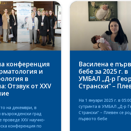
на конференция
Василена е пър
рматология и
бебе за 2025 г. в
ология в
УМБАЛ „Д-р Гео
а: Отзвук от XXV
Странски“ – Пле
ние
На 1 януари 2025 г. в 05:0
сутринта в УМБАЛ „Д-р Г
то на декември, в
Странски“ – Плевен се ро
я възрожденски град
първото бебе
е проведе XXV научно-
еска конференция по