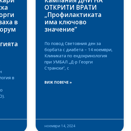
кари
Кампания ДНИ НА
ска
ОТКРИТИ ВРАТИ
еорги
„Профилактиката
ваха в
има ключово
форум
значение”
гията
По повод Световния ден за
борбата с диабета – 14 ноември,
Клиниката по ендокринология
при УМБАЛ „Д-р Георги
е
Странски”, с
н
логия в
ВИЖ ПОВЕЧЕ »
по
О).
ноември 14, 2024