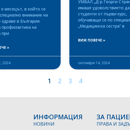
УМБАЛ „Д-р Георги Стран
имаше удоволствието да
е месецът, в който се
студенти от първи курс,
специално внимание на
обучаващи се по специа
здраве в България.
„Медицинска сестра“ в
а профилактика на
 при
ВИЖ ПОВЕЧЕ »
ЕЧЕ »
, 2024
октомври 14, 2024
1
2
3
4
ИНФОРМАЦИЯ
ЗА ПАЦИЕ
НОВИНИ
ПРАВА И ЗАД