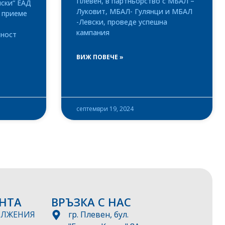
Плевен, в партньорство с МБАЛ –
ски“ ЕАД
Луковит, МБАЛ- Гулянци и МБАЛ
 приеме
-Левски, проведе успешна
кампания
лност
ВИЖ ПОВЕЧЕ »
септември 19, 2024
НТА
ВРЪЗКА С НАС
ЪЛЖЕНИЯ
гр. Плевен, бул.