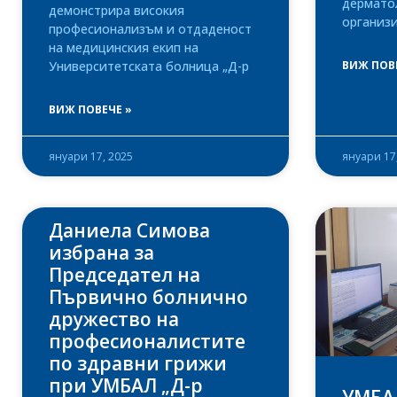
дермато
демонстрира високия
организ
професионализъм и отдаденост
на медицинския екип на
Университетската болница „Д-р
ВИЖ ПОВ
ВИЖ ПОВЕЧЕ »
януари 17, 2025
януари 17
Даниела Симова
избрана за
Председател на
Първично болнично
дружество на
професионалистите
по здравни грижи
при УМБАЛ „Д-р