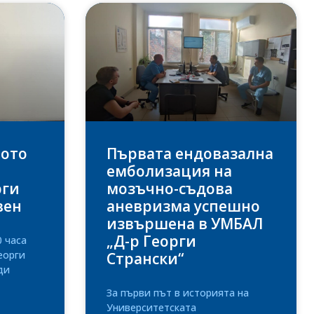
вото
Първата ендовазална
емболизация на
рги
мозъчно-съдова
вен
аневризма успешно
извършена в УМБАЛ
„Д-р Георги
0 часа
еорги
Странски“
ди
За първи път в историята на
Университетската