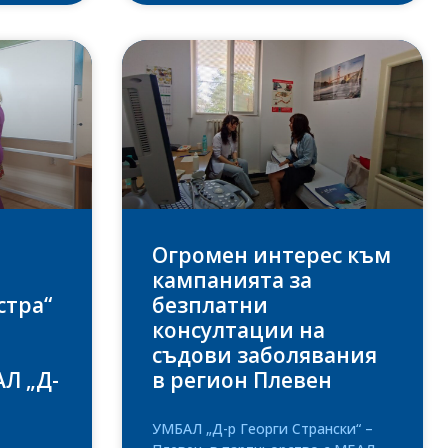
Огромен интерес към
кампанията за
стра“
безплатни
консултации на
съдови заболявания
Л „Д-
в регион Плевен
УМБАЛ „Д-р Георги Странски“ –