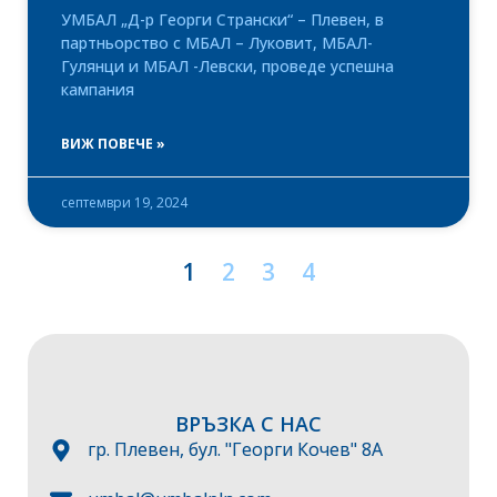
УМБАЛ „Д-р Георги Странски“ – Плевен, в
партньорство с МБАЛ – Луковит, МБАЛ-
Гулянци и МБАЛ -Левски, проведе успешна
кампания
ВИЖ ПОВЕЧЕ »
септември 19, 2024
1
2
3
4
ВРЪЗКА С НАС
гр. Плевен, бул. "Георги Кочев" 8А