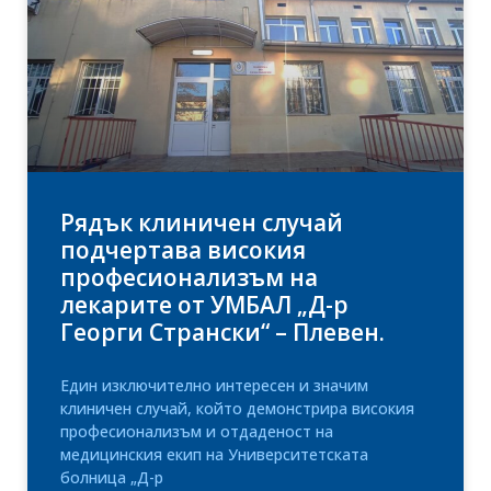
Рядък клиничен случай
подчертава високия
професионализъм на
лекарите от УМБАЛ „Д-р
Георги Странски“ – Плевен.
Един изключително интересен и значим
клиничен случай, който демонстрира високия
професионализъм и отдаденост на
медицинския екип на Университетската
болница „Д-р