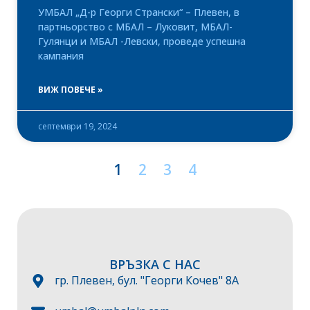
УМБАЛ „Д-р Георги Странски“ – Плевен, в
партньорство с МБАЛ – Луковит, МБАЛ-
Гулянци и МБАЛ -Левски, проведе успешна
кампания
ВИЖ ПОВЕЧЕ »
септември 19, 2024
1
2
3
4
ВРЪЗКА С НАС
гр. Плевен, бул. "Георги Кочев" 8А