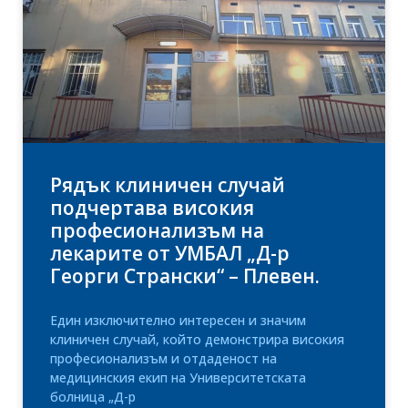
Рядък клиничен случай
подчертава високия
професионализъм на
лекарите от УМБАЛ „Д-р
Георги Странски“ – Плевен.
Един изключително интересен и значим
клиничен случай, който демонстрира високия
професионализъм и отдаденост на
медицинския екип на Университетската
болница „Д-р