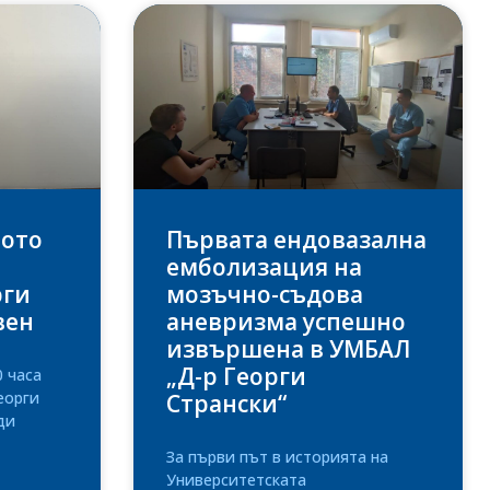
вото
Първата ендовазална
емболизация на
рги
мозъчно-съдова
вен
аневризма успешно
извършена в УМБАЛ
„Д-р Георги
0 часа
еорги
Странски“
ди
За първи път в историята на
Университетската