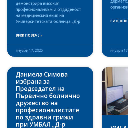
дермато
демонстрира високия
организ
професионализъм и отдаденост
на медицинския екип на
Университетската болница „Д-р
ВИЖ ПОВ
ВИЖ ПОВЕЧЕ »
януари 17, 2025
януари 17
Даниела Симова
избрана за
Председател на
Първично болнично
дружество на
професионалистите
по здравни грижи
при УМБАЛ „Д-р