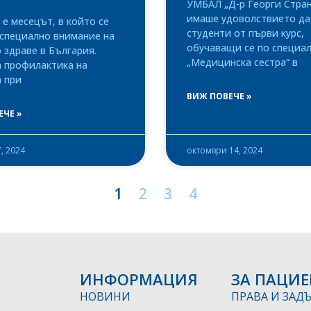
УМБАЛ „Д-р Георги Стран
имаше удоволствието да
е месецът, в който се
студенти от първи курс,
специално внимание на
обучаващи се по специа
здраве в България.
„Медицинска сестра“ в
а профилактика на
 при
ВИЖ ПОВЕЧЕ »
ЕЧЕ »
, 2024
октомври 14, 2024
1
2
3
4
ИНФОРМАЦИЯ
ЗА ПАЦИЕ
НОВИНИ
ПРАВА И ЗАД