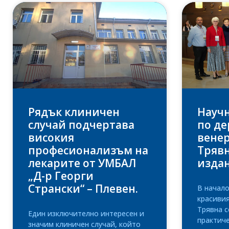
Рядък клиничен
Науч
случай подчертава
по де
високия
венер
професионализъм на
Трявн
лекарите от УМБАЛ
изда
„Д-р Георги
Странски“ – Плевен.
В начало
красиви
Трявна с
Един изключително интересен и
практич
значим клиничен случай, който