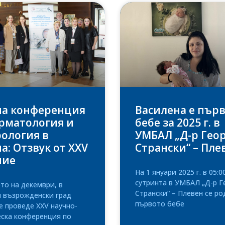
на конференция
Василена е пър
рматология и
бебе за 2025 г. в
ология в
УМБАЛ „Д-р Гео
а: Отзвук от XXV
Странски“ – Пле
ние
На 1 януари 2025 г. в 05:0
сутринта в УМБАЛ „Д-р Г
то на декември, в
Странски“ – Плевен се ро
я възрожденски град
първото бебе
е проведе XXV научно-
еска конференция по