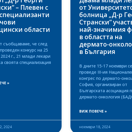
 „Д-р Георги
Двама млади ле
ски“ – Плевен с
от Университет
 специализанти
болница „Д-р Г
ючови
Странски“ участ
цински области
най-значимия 
в областта на
дермато-онколо
т съобщаваме, че след
проведен конкурс на 25
в България
2024 г., 21 млади лекари
ха своята специализация
В дните 15-17 ноември с
проведе III-ия Национале
конгрес по дермато-онко
ЕЧЕ »
София, организиран от
Българската асоциация 
дермато-онкология (БАД
ВИЖ ПОВЕЧЕ »
2, 2024
ноември 18, 2024