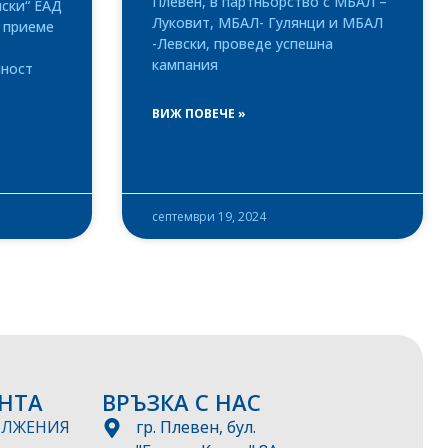
Плевен, в партньорство с МБАЛ –
ски“ ЕАД
Луковит, МБАЛ- Гулянци и МБАЛ
 приеме
-Левски, проведе успешна
кампания
лност
ВИЖ ПОВЕЧЕ »
септември 19, 2024
НТА
ВРЪЗКА С НАС
ЪЛЖЕНИЯ
гр. Плевен, бул.