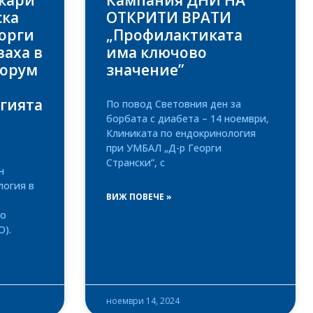
кари
Кампания ДНИ НА
ска
ОТКРИТИ ВРАТИ
еорги
„Профилактиката
ваха в
има ключово
форум
значение”
гията
По повод Световния ден за
борбата с диабета – 14 ноември,
Клиниката по ендокринология
при УМБАЛ „Д-р Георги
е
Странски”, с
н
логия в
ВИЖ ПОВЕЧЕ »
по
О).
ноември 14, 2024