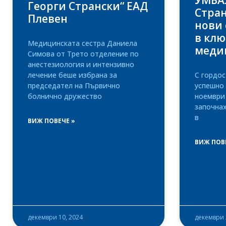
УМБАЛ
Георги Странски“ ЕАД
Стран
Плевен
нови
в кл
Медицинската сестра Даниела
меди
Симова от Трето отделение по
анестезиология и интензивно
лечение беше избрана за
С гордос
председател на Първично
успешно 
болнично дружество
ноември 
започна
в
ВИЖ ПОВЕЧЕ »
ВИЖ ПОВ
декември 10, 2024
декември 