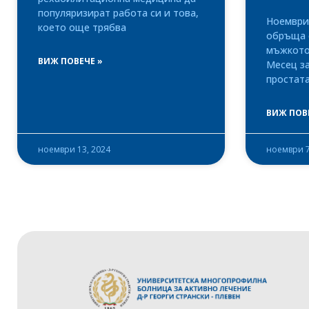
популяризират работа си и това,
Ноември 
което още трябва
обръща 
мъжкото 
ВИЖ ПОВЕЧЕ »
Месец з
простата
ВИЖ ПОВ
ноември 13, 2024
ноември 7