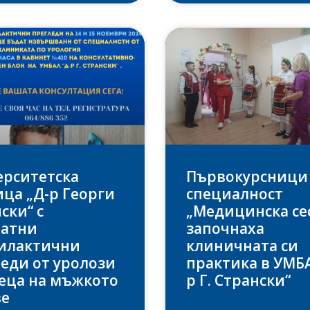
ерситетска
Първокурсници
ца „Д-р Георги
специалност
ски“ с
„Медицинска се
латни
започнаха
илактични
клиничната си
еди от уролози
практика в УМБА
еца на мъжкото
р Г. Странски“
ве