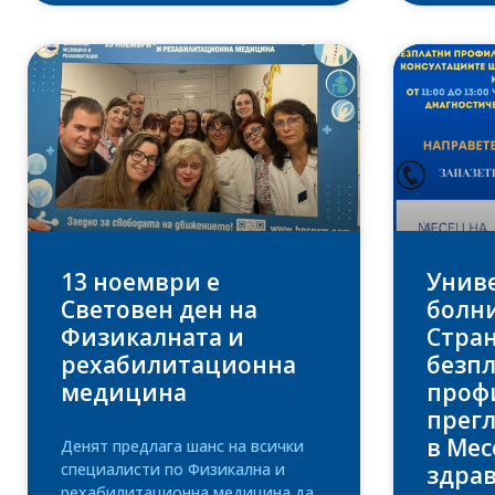
13 ноември е
Унив
Световен ден на
болни
Физикалната и
Стран
рехабилитационна
безп
медицина
проф
прегл
в Мес
Денят предлага шанс на всички
специалисти по Физикална и
здра
рехабилитационна медицина да