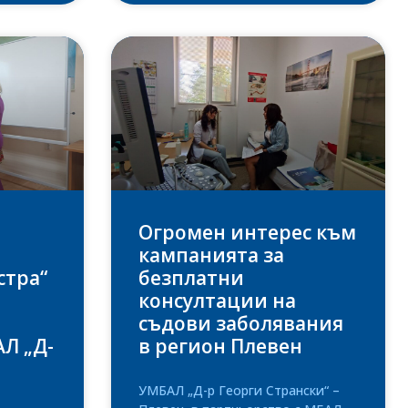
Огромен интерес към
кампанията за
стра“
безплатни
консултации на
съдови заболявания
Л „Д-
в регион Плевен
УМБАЛ „Д-р Георги Странски“ –