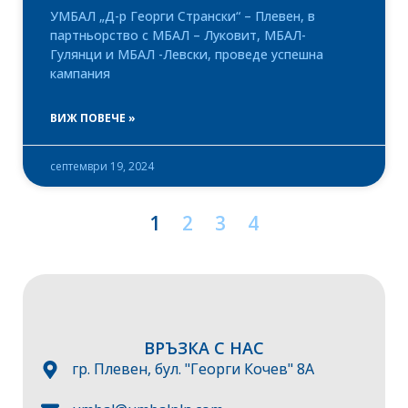
УМБАЛ „Д-р Георги Странски“ – Плевен, в
партньорство с МБАЛ – Луковит, МБАЛ-
Гулянци и МБАЛ -Левски, проведе успешна
кампания
ВИЖ ПОВЕЧЕ »
септември 19, 2024
1
2
3
4
ВРЪЗКА С НАС
гр. Плевен, бул. "Георги Кочев" 8А