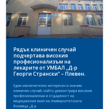
Рядък клиничен случай
подчертава високия
професионализъм на
лекарите от УМБАЛ „Д-р
Георги Странски“ – Плевен.
Един изключително интересен и значим
клиничен случай, който демонстрира високия
професионализъм и отдаденост на
медицинския екип на Университетската
болница „Д-р