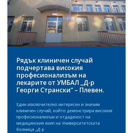
Рядък клиничен случай
подчертава високия
професионализъм на
лекарите от УМБАЛ „Д-р
Георги Странски“ – Плевен.
Един изключително интересен и значим
клиничен случай, който демонстрира високия
професионализъм и отдаденост на
медицинския екип на Университетската
болница „Д-р