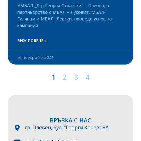
УМБАЛ „Д-р Георги Странски“ – Плевен, в
партньорство с МБАЛ – Луковит, МБАЛ-
Гулянци и МБАЛ -Левски, проведе успешна
кампания
ВИЖ ПОВЕЧЕ »
септември 19, 2024
1
2
3
4
ВРЪЗКА С НАС
гр. Плевен, бул. "Георги Кочев" 8А