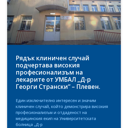
Рядък клиничен случай
подчертава високия
професионализъм на
лекарите от УМБАЛ „Д-р
Георги Странски“ – Плевен.
Един изключително интересен и значим
клиничен случай, който демонстрира високия
професионализъм и отдаденост на
медицинския екип на Университетската
болница „Д-р