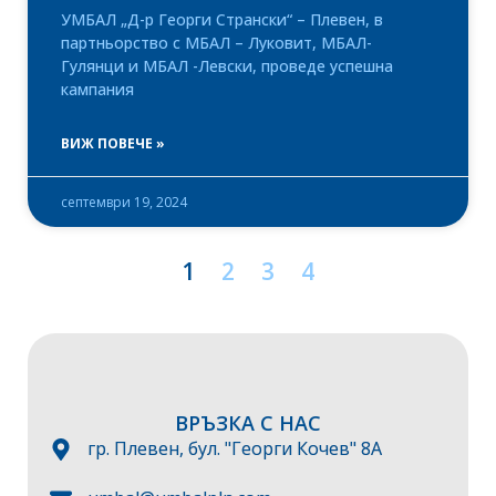
УМБАЛ „Д-р Георги Странски“ – Плевен, в
партньорство с МБАЛ – Луковит, МБАЛ-
Гулянци и МБАЛ -Левски, проведе успешна
кампания
ВИЖ ПОВЕЧЕ »
септември 19, 2024
1
2
3
4
ВРЪЗКА С НАС
гр. Плевен, бул. "Георги Кочев" 8А