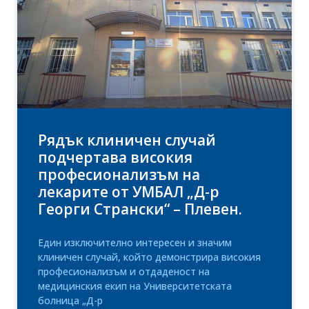
Рядък клиничен случай
подчертава високия
професионализъм на
лекарите от УМБАЛ „Д-р
Георги Странски“ – Плевен.
Един изключително интересен и значим
клиничен случай, който демонстрира високия
професионализъм и отдаденост на
медицинския екип на Университетската
болница „Д-р