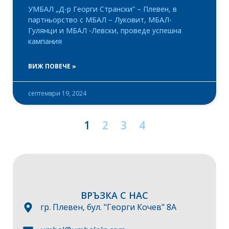
УМБАЛ „Д-р Георги Странски“ – Плевен, в
партньорство с МБАЛ – Луковит, МБАЛ-
Гулянци и МБАЛ -Левски, проведе успешна
кампания
ВИЖ ПОВЕЧЕ »
септември 19, 2024
1
2
3
4
ВРЪЗКА С НАС
гр. Плевен, бул. "Георги Кочев" 8А