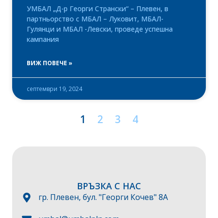
УМБАЛ „Д-р Георги Странски“ – Плевен, в
партньорство с МБАЛ – Луковит, МБАЛ-
Гулянци и МБАЛ -Левски, проведе успешна
кампания
ВИЖ ПОВЕЧЕ »
септември 19, 2024
1
2
3
4
ВРЪЗКА С НАС
гр. Плевен, бул. "Георги Кочев" 8А