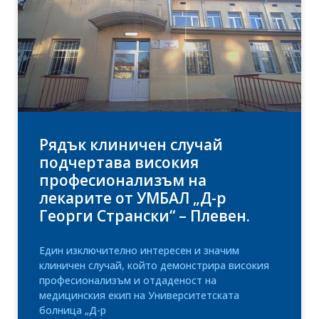
Рядък клиничен случай
подчертава високия
професионализъм на
лекарите от УМБАЛ „Д-р
Георги Странски“ – Плевен.
Един изключително интересен и значим
клиничен случай, който демонстрира високия
професионализъм и отдаденост на
медицинския екип на Университетската
болница „Д-р