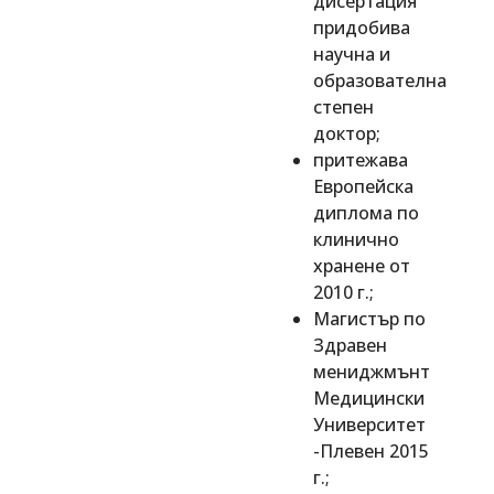
дисертация
придобива
научна и
образователна
степен
доктор;
притежава
Европейска
диплома по
клинично
хранене от
2010 г.;
Магистър по
Здравен
мениджмънт
Медицински
Университет
-Плевен 2015
г.;