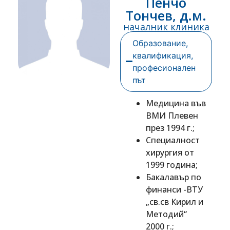
Пенчо
Тончев, д.м.
началник клиника
Образование,
квалификация,
професионален
път
Медицина във
ВМИ Плевен
през 1994 г.;
Специалност
хирургия от
1999 година;
Бакалавър по
финанси -ВТУ
„св.св Кирил и
Методий“
2000 г.;