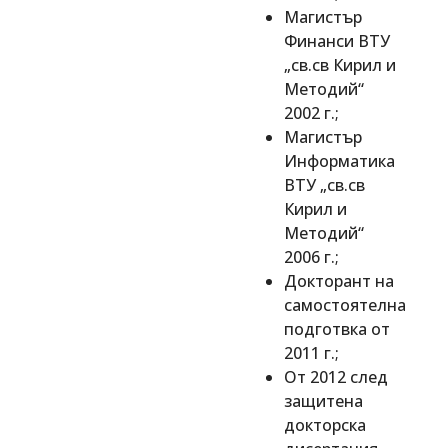
Магистър
Финанси ВТУ
„св.св Кирил и
Методий“
2002 г.;
Магистър
Информатика
ВТУ „св.св
Кирил и
Методий“
2006 г.;
Докторант на
самостоятелна
подготвка от
2011 г.;
От 2012 след
защитена
докторска