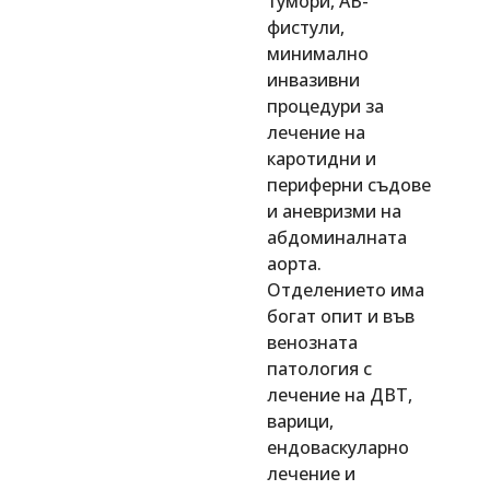
тумори, АВ-
фистули,
минимално
инвазивни
процедури за
лечение на
каротидни и
периферни съдове
и аневризми на
абдоминалната
аорта.
Отделението има
богат опит и във
венозната
патология с
лечение на ДВТ,
варици,
ендоваскуларно
лечение и