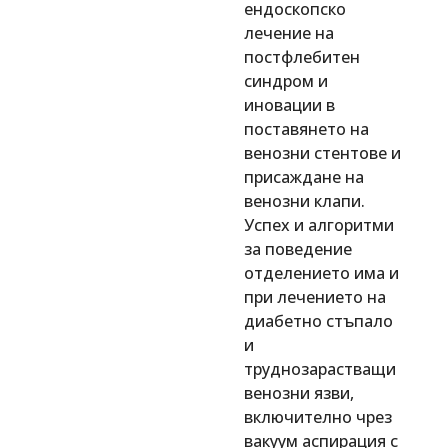
ендоскопско
лечение на
постфлебитен
синдром и
иновации в
поставянето на
венозни стентове и
присаждане на
венозни клапи.
Успех и алгоритми
за поведение
отделението има и
при лечението на
диабетно стъпало
и
труднозарастващи
венозни язви,
включително чрез
вакуум аспирация с