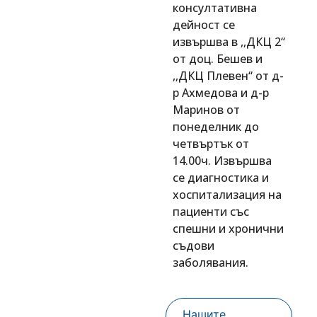
консултативна
дейност се
извършва в ,,ДКЦ 2‘‘
от доц. Бешев и
,,ДКЦ Плевен‘‘ от д-
р Ахмедова и д-р
Маринов от
понеделник до
четвъртък от
14.00ч. Извършва
се диагностика и
хоспитализация на
пациенти със
спешни и хронични
съдови
заболявания.
Нашите