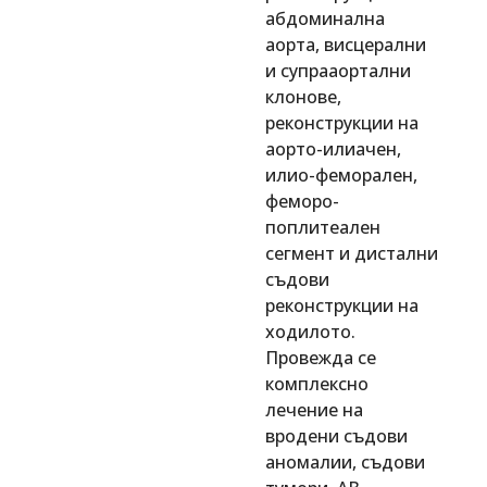
абдоминална
аорта, висцерални
и супрааортални
клонове,
реконструкции на
аорто-илиачен,
илио-феморален,
феморо-
поплитеален
сегмент и дистални
съдови
реконструкции на
ходилото.
Провежда се
комплексно
лечение на
вродени съдови
аномалии, съдови