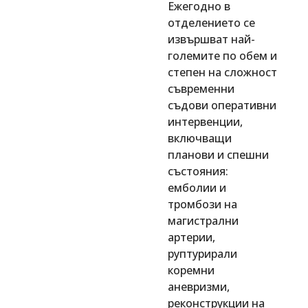
Ежегодно в
отделението се
извършват най-
големите по обем и
степен на сложност
съвременни
съдови оперативни
интервенции,
включващи
планови и спешни
състояния:
емболии и
тромбози на
магистрални
артерии,
руптурирали
коремни
аневризми,
реконструкции на