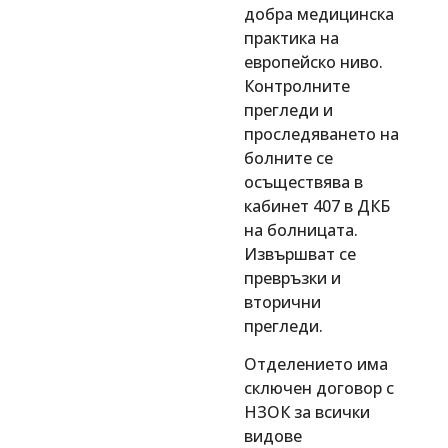
добра медицинска
практика на
европейско ниво.
Контролните
прегледи и
проследяването на
болните се
осъществява в
кабинет 407 в ДКБ
на болницата.
Извършват се
превръзки и
вторични
прегледи.
Отделението има
сключен договор с
НЗОК за всички
видове