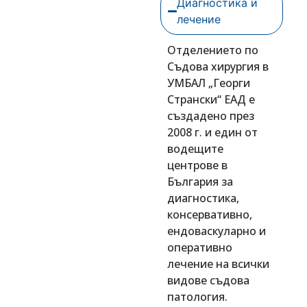
Диагностика и
лечение
Отделението по
Съдова хирургия в
УМБАЛ „Георги
Странски“ ЕАД е
създадено през
2008 г. и един от
водещите
центрове в
България за
диагностика,
консервативно,
ендоваскуларно и
оперативно
лечение на всички
видове съдова
патология.