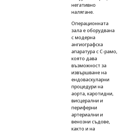
негативно
налягане.
Операционната
зала е оборудвана
с модерна
ангиографска
апаратура с C-рамо,
която дава
възможност за
извършване на
ендоваскуларни
процедури на
аорта, каротидни,
висцерални и
периферни
артериални и
венозни съдове,
както и на