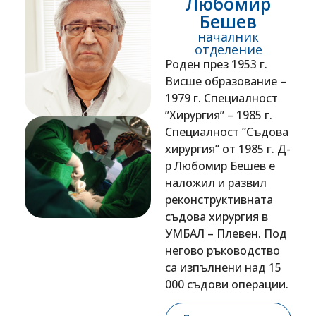
Любомир
Бешев
началник
отделение
Роден през 1953 г.
Висше образование –
1979 г. Специалност
”Хирургия” – 1985 г.
Специалност ”Съдова
хирургия” от 1985 г. Д-
р Любомир Бешев е
наложил и развил
реконструктивната
съдова хирургия в
УМБАЛ – Плевен. Под
негово ръководство
са изпълнени над 15
000 съдови операции.