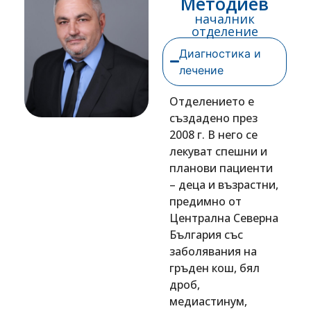
Методиев
началник
отделение
Диагностика и
лечение
Отделението е
създадено през
2008 г. В него се
лекуват спешни и
планови пациенти
– деца и възрастни,
предимно от
Централна Северна
България със
заболявания на
гръден кош, бял
дроб,
медиастинум,