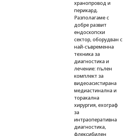
хранопровод и
перикард.
Разполагаме с
добре развит
ендоскопски
сектор, оборудван с
най-съвременна
техника за
диагностика и
лечение: пълен
комплект за
видеоасистирана
медиастинална и
торакална
хирургия, ехограф
за
интраоперативна
диагностика,
флексибилен