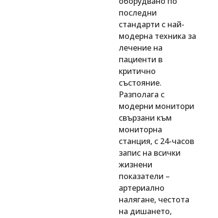
оборудвано по
последни
стандарти с най-
модерна техника за
лечение на
пациенти в
критично
състояние.
Разполага с
модерни монитори
свързани към
мониторна
станция, с 24-часов
запис на всички
жизнени
показатели –
артериално
налягане, честота
на дишането,