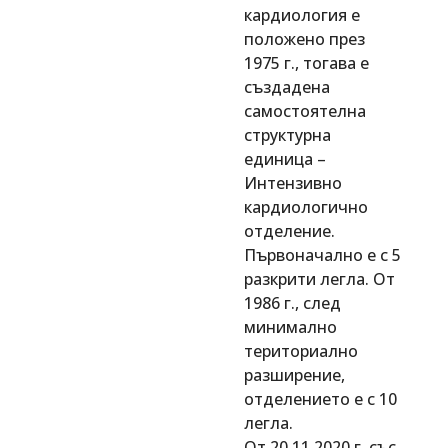
кардиология е
положено през
1975 г., тогава е
създадена
самостоятелна
структурна
единица –
Интензивно
кардиологично
отделение.
Първоначално е с 5
разкрити легла. От
1986 г., след
минимално
териториално
разширение,
отделението е с 10
легла.
От 20.11.2020 г. със