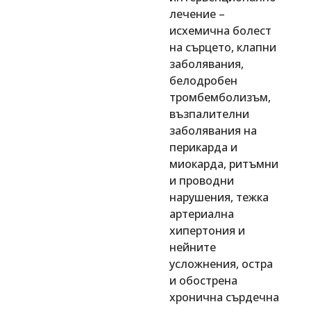
лечение –
исхемична болест
на сърцето, клапни
заболявания,
белодробен
тромбемболизъм,
възпалителни
заболявания на
перикарда и
миокарда, ритъмни
и проводни
нарушения, тежка
артериална
хипертония и
нейните
усложнения, остра
и обострена
хронична сърдечна