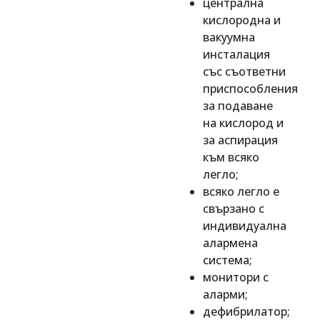
централна
кислородна и
вакуумна
инсталация
със съответни
приспособления
за подаване
на кислород и
за аспирация
към всяко
легло;
всяко легло е
свързано с
индивидуална
алармена
система;
монитори с
аларми;
дефибрилатор;