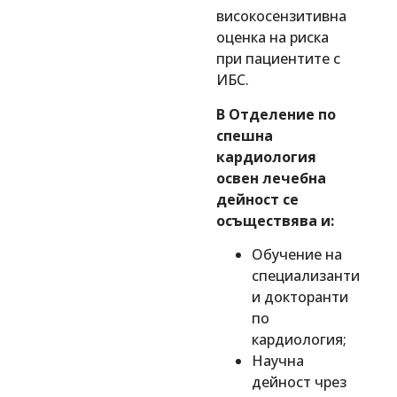
високосензитивна
оценка на риска
при пациентите с
ИБС.
В Отделение по
спешна
кардиология
освен лечебна
дейност се
осъществява и:
Обучение на
специализанти
и докторанти
по
кардиология;
Научна
дейност чрез