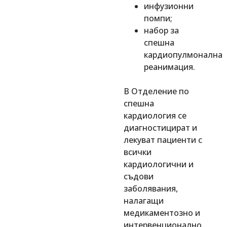
инфузионни
помпи;
набор за
спешна
кардиопулмонална
реанимация.
В Отделение по
спешна
кардиология се
диагностицират и
лекуват пациенти с
всички
кардиологични и
съдови
заболявания,
налагащи
медикаментозно и
интервенционално