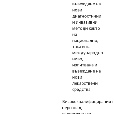
въвеждане на
нови
диагностични
и инвазивни
методи както
на
национално,
така и на
международно
ниво,
изпитване и
въвеждане на
нови
лекарствени
средства.
Висококвалифицираният
персонал,
съвременната