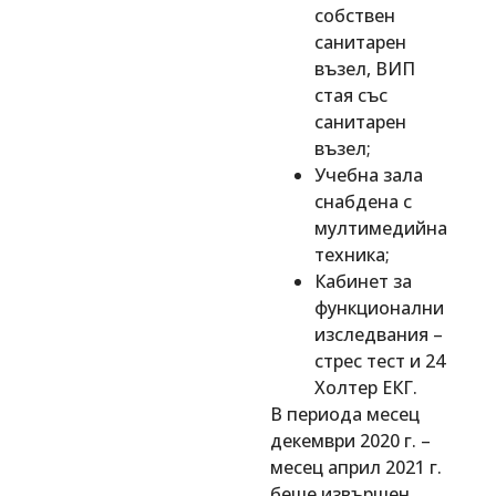
собствен
санитарен
възел, ВИП
стая със
санитарен
възел;
Учебна зала
снабдена с
мултимедийна
техника;
Кабинет за
функционални
изследвания –
стрес тест и 24
Холтер ЕКГ.
В периода месец
декември 2020 г. –
месец април 2021 г.
беше извършен