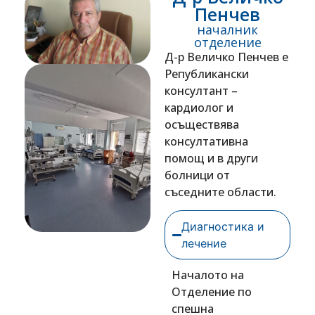
Пенчев
началник
отделение
Д-р Величко Пенчев е
Републикански
консултант –
кардиолог и
осъществява
консултативна
помощ и в други
болници от
съседните области.
Диагностика и
лечение
Началото на
Отделение по
спешна