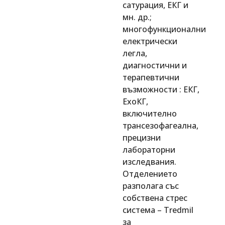
сатурация, ЕКГ и
мн. др.;
многофункционални
електрически
легла,
диагностични и
терапевтични
възможности : ЕКГ,
ЕхоКГ,
включително
трансезофагеална,
прецизни
лабораторни
изследвания.
Отделението
разполага със
собствена стрес
система – Tredmil
за