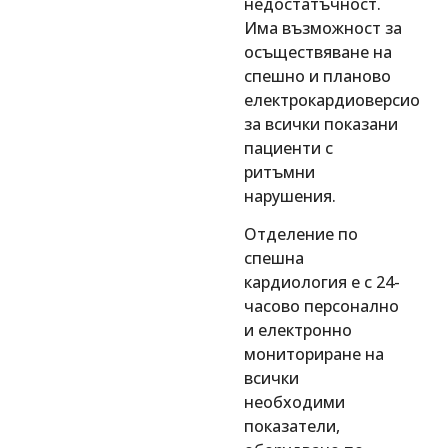
недостатъчност.
Има възможност за
осъществяване на
спешно и планово
електрокардиоверсио
за всички показани
пациенти с
ритъмни
нарушения.
Отделение по
спешна
кардиология е с 24-
часово персонално
и електронно
мониториране на
всички
необходими
показатели,