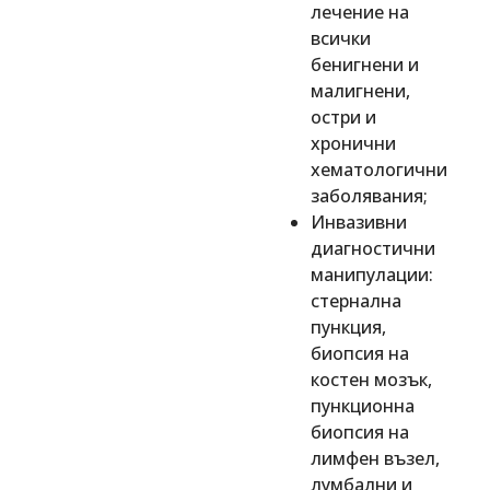
лечение на
всички
бенигнени и
малигнени,
остри и
хронични
хематологични
заболявания;
Инвазивни
диагностични
манипулации:
стернална
пункция,
биопсия на
костен мозък,
пункционна
биопсия на
лимфен възел,
лумбални и