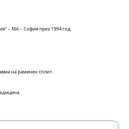
“ – МА – София през 1994 год.
авма на раменен сплит.
едицина.