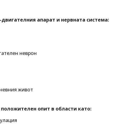
-двигателния апарат и нервната система:
гателен неврон
дневния живот
положителен опит в области като:
мулация