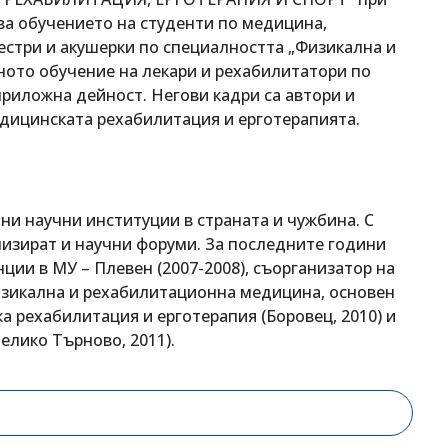
ва обучението на студенти по медицина,
естри и акушерки по специалността „Физикална и
ото обучение на лекари и рехабилитатори по
приложна дейност. Негови кадри са автори и
едицинската рехабилитация и ерготерапията.
.
ни научни институции в страната и чужбина. С
низират и научни форуми. За последните години
ции в МУ – Плевен (2007-2008), съорганизатор на
изикална и рехабилитационна медицина, основен
 рехабилитация и ерготерапия (Боровец, 2010) и
елико Търново, 2011).