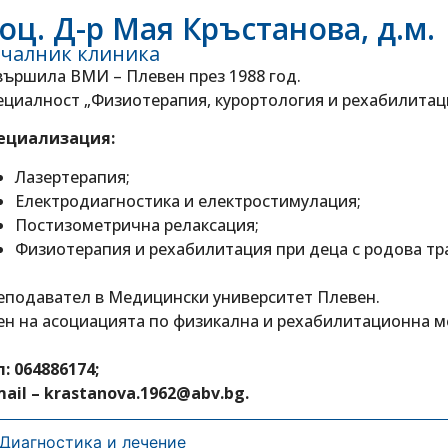
оц. Д-р Мая Кръстанова, д.м.
чалник клиника
вършила ВМИ – Плевен през 1988 год.
ециалност „Физиотерапия, курортология и рехабилитация
ециализация:
Лазертерапия;
Електродиагностика и електростимулация;
Постизометрична релаксация;
Физиотерапия и рехабилитация при деца с родова тр
еподавател в Медицински университет Плевен.
ен на асоциацията по физикална и рехабилитационна м
: 064886174;
mail – krastanova.1962@abv.bg.
Диагностика и лечение