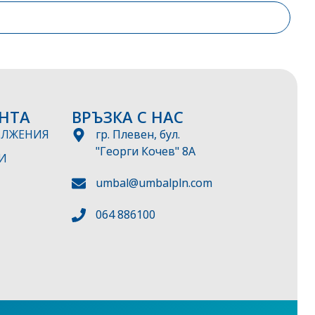
НТА
ВРЪЗКА С НАС
ЪЛЖЕНИЯ
гр. Плевен, бул.
"Георги Кочев" 8А
И
umbal@umbalpln.com
064 886100