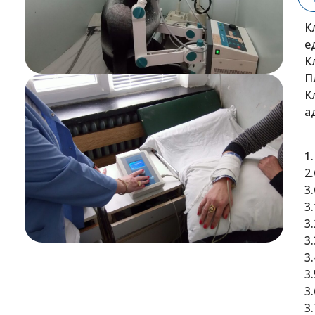
К
е
К
П
К
а
1
2
3
3
3
3
3
3
3
3