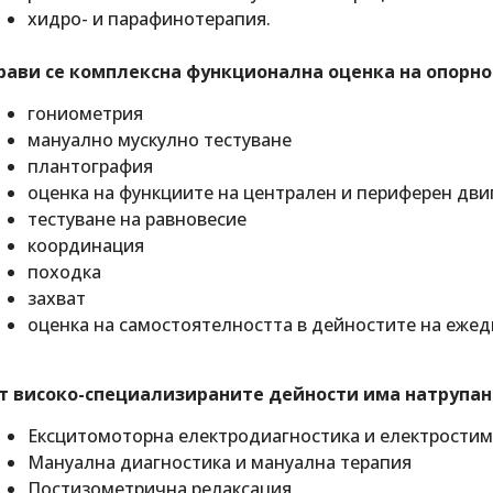
хидро- и парафинотерапия.
рави се комплексна функционална оценка на опорно
гониометрия
мануално мускулно тестуване
плантография
оценка на функциите на централен и периферен дви
тестуване на равновесие
координация
походка
захват
оценка на самостоятелността в дейностите на еже
т високо-специализираните дейности има натрупан 
Ексцитомоторна електродиагностика и електрости
Мануална диагностика и мануална терапия
Постизометрична релаксация