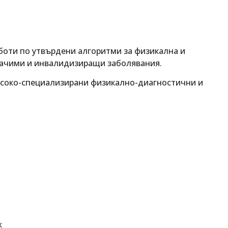
оти по утвърдени алгоритми за физикална и
начими и инвалидизиращи заболявания.
исоко-специализирани физикално-диагностични и
ж