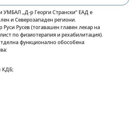
 УМБАЛ „Д-р Георги Странски“ ЕАД е
ален и Северозападен региони.
р Руси Русев (тогавашен главен лекар на
лист по физиотерапия и рехабилитация).
отделна функционално обособена
ва:
м КДБ;