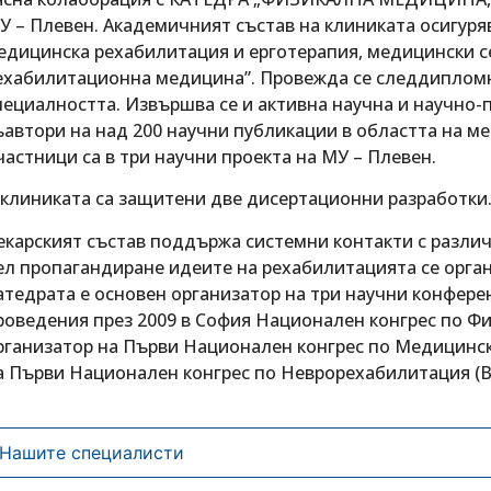
У – Плевен. Академичният състав на клиниката осигуря
едицинска рехабилитация и ерготерапия, медицински с
ехабилитационна медицина”. Провежда се следдипломн
пециалността. Извършва се и активна научна и научно-
ъавтори на над 200 научни публикации в областта на м
частници са в три научни проекта на МУ – Плевен.
 клиниката са защитени две дисертационни разработки
екарският състав поддържа системни контакти с различ
ел пропагандиране идеите на рехабилитацията се орга
атедрата е основен организатор на три научни конферен
роведения през 2009 в София Национален конгрес по Ф
рганизатор на Първи Национален конгрес по Медицинска
а Първи Национален конгрес по Неврорехабилитация (В
Нашите специалисти