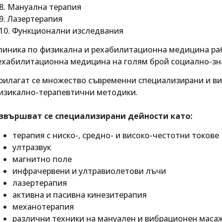
.8. Мануална терапия
.9. Лазертерапия
.10. Функционални изследвания
линика по физикална и рехабилитационна медицина раб
ехабилитационна медицина на голям брой социално-з
рилагат се множество съвременни специализирани и в
изикално-терапевтични методики.
звършват се специализирани дейности като:
терапия с ниско-, средно- и високо-честотни токове
ултразвук
магнитно поле
инфрачервени и ултравиолетови лъчи
лазертерапия
активна и пасивна кинезитерапия
механотерапия
различни техники на мануален и вибрационен маса