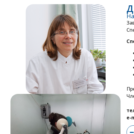
Д
На
За
Сп
Сп
Пр
Чл
тел
е-