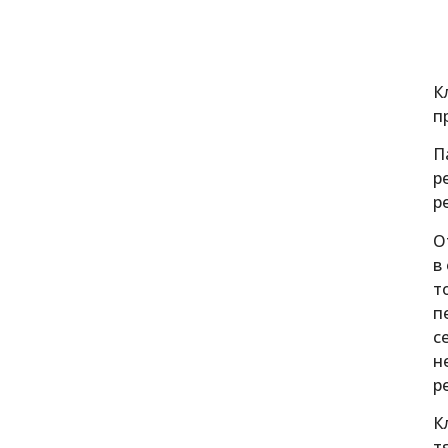
К
п
П
р
р
О
в
т
п
с
н
р
К
т