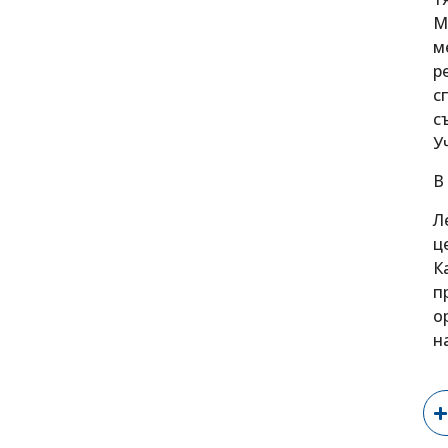
М
м
р
с
с
У
В
Л
ц
К
п
о
н