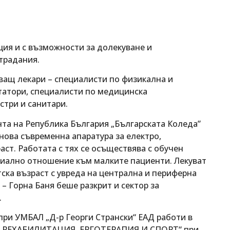
ция и с възможности за долекуване и
традания.
ващ лекари – специалисти по физикална и
татори, специалисти по медицинска
стри и санитари.
нта на Република България „Българската Коледа”
нова съвременна апаратура за електро,
ст. Работата с тях се осъществява с обучен
иално отношение към малките пациенти. Лекуват
ска възраст с увреда на централна и периферна
– Горна Баня беше разкрит и сектор за
.
ри УМБАЛ „Д-р Георги Странски“ ЕАД работи в
, РЕХАБИЛИТАЦИЯ, ЕРГОТЕРАПИЯ И СПОРТ“ при