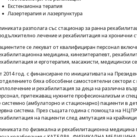
Екстензионна терапия
Лазертерапия и лазерпунктура
линиката разполага със стационар за ранна рехабилита
родължително лечение и рехабилитация на хронични с
ациентите се лекуват от квалифициран персонал включ
ехабилитационна медицина, кинезитерапевт, рехабили
ехабилитация и ерготерапия, масажисти, медицински се
т 2014 год. с финансиране по инициативата на Президе
 отделението бяха обособени самостоятелни сектори с 
оплолечение и рехабилитация за деца на различна възра
ерсонал, притежаващ нужните професионализъм и спец
е системно (амбулаторно и стационарно) пациенти в дет
ервна система. През същата година с помощта на НЦПР 
ехабилитация на пациенти след ампутация на крайници
линиката по физикална и рехабилитационна медицина п
ясна колаборация с КАТЕДРА „ФИЗИКАЛНА МЕДИЦИНА