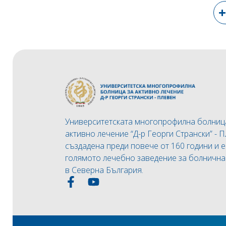
Университетската многопрофилна болниц
активно лечение “Д-р Георги Странски” - П
създадена преди повече от 160 години и е
голямото лечебно заведение за болничн
в Северна България.