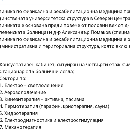
линика по физикална и рехабилитационна медицина при
динствената университетска структура в Северен центр
линиката е основана преди повече от половин век от д-
левенската болница) и д-р Александър Помаков (специа
линика по физикална и рехабилитационна медицина е 
дминистративна и териториална структура, която включ
.Консултативен кабинет, ситуиран на четвърти етаж къ
.Стационар с 15 болнични легла;
.Сектори по:
.1. Електро – светлолечение
.2. Аерозололечение
.3. Кинезитерапия – активна, пасивна
.4. Термотерапия (парафин, криотерапия, сауна)
.5. Хидротерапия
.6. Електродиагностика и електростимулация
.7. Механотерапия