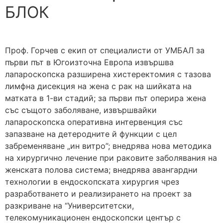
БЛОК
Проф. Горчев с екип от специалисти от УМБАЛ за
първи път в Югоизточна Европа извършва
лапароскопска разширена хистеректомия с тазова
лимфна дисекция на жена с рак на шийката на
матката в 1-ви стадий; за първи път оперира жена
със същото заболяване, извършвайки
лапароскопска оперативна интервенция със
запазване на детеродните й функции с цел
забременяване „ин витро”; внедрява нова методика
на хирургично лечение при раковите заболявания на
женската полова система; внедрява авангардни
технологии в ендоскопската хирургия чрез
разработването и реализирането на проект за
разкриване на “Университетски,
телекомуникационен ендоскопски център с