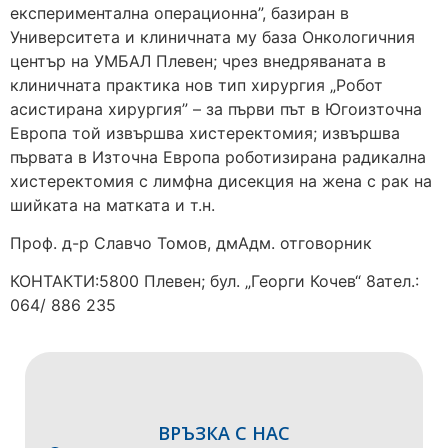
експериментална операционна”, базиран в
Университета и клиничната му база Онкологичния
център на УМБАЛ Плевен; чрез внедряваната в
клиничната практика нов тип хирургия „Робот
асистирана хирургия” – за първи път в Югоизточна
Европа той извършва хистеректомия; извършва
първата в Източна Европа роботизирана радикална
хистеректомия с лимфна дисекция на жена с рак на
шийката на матката и т.н.
Проф. д-р Славчо Томов, дмАдм. отговорник
КОНТАКТИ:5800 Плевен; бул. „Георги Кочев“ 8ател.:
064/ 886 235
ВРЪЗКА С НАС