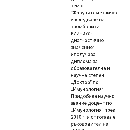
тема:
“Флоуцитометрично
изследване на
тромбоцити.
Клинико-
диагностично
значение”
иполучава
диплома за
образователна и
научна степен
„Доктор” по
„Имунология”.
Придобива научно
звание доцент по
„Имунология” през
2010 г. и оттогава е
ръководител на