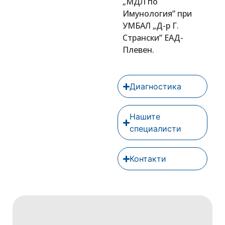
„МДЛ по
Имунология” при
УМБАЛ „Д-р Г.
Странски” ЕАД-
Плевен.
Диагностика
Нашите
специалисти
Контакти