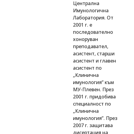
Централна
Имунологична
Лаборатория. От
2001 г. е
последователно
хоноруван
преподавател,
асистент, старши
асистент и главен
асистент по
„Клинична
имунология” към
МУ-Плевен. През
2001 г. придобива
специалност по
„Клинична
имунология”. През
2007 г. защитава
дисертация на