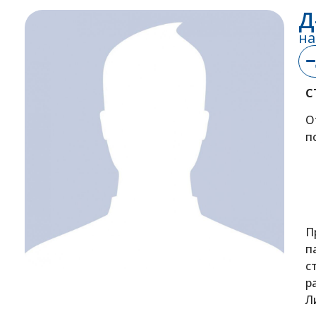
Д
на
С
О
п
П
п
с
р
Л