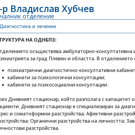
-р Владислав Хубчев
чалник отделение
Диагностика и лечение
ТРУКТУРА НА ОДНБПЗ:
тделението осъществява амбулаторно-консултативна и
сихиатрията за град Плевен и областта. В отделението
психиатрични диагностично-консултативни кабине
кабинети за психологични консултации;
кабинети за психосоциални консултации.
рез Дневният стационар, който разполага с капацитет о
ациенти. Дневният стационар е специализиран за диагн
трес и соматоформни разстройства; Афективни разстро
азстройства; Органични разстройства на личността; За
ичностови разстройства.