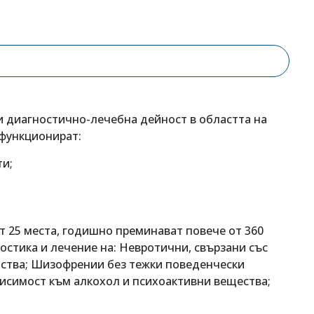
 диагностично-лечебна дейност в областта на
 функционират:
ти;
т 25 места, годишно преминават повече от 360
остика и лечение на: Невротични, свързани със
йства; Шизофрении без тежки поведенчески
висимост към алкохол и психоактивни вещества;