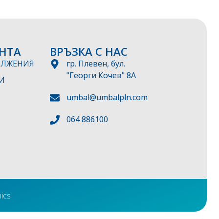
НТА
ВРЪЗКА С НАС
ЪЛЖЕНИЯ
гр. Плевен, бул.
"Георги Кочев" 8А
И
umbal@umbalpln.com
064 886100
ics