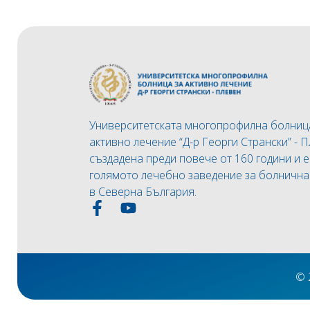
Университетската многопрофилна болниц
активно лечение “Д-р Георги Странски” - П
създадена преди повече от 160 години и е
голямото лечебно заведение за болничн
в Северна България.
© 