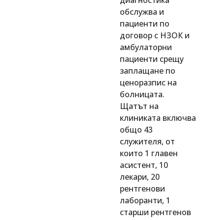
обслужва и
пациенти по
договор с НЗОК и
амбулаторни
пациенти срещу
заплащане по
ценоразпис на
болницата.
Щатът на
клиниката включва
общо 43
служителя, от
които 1 главен
асистент, 10
лекари, 20
рентгенови
лаборанти, 1
старши рентгенов