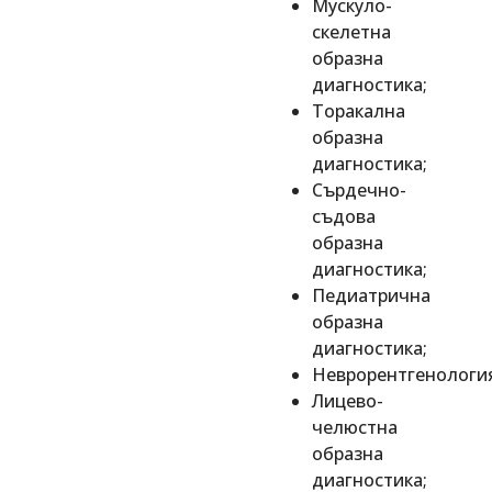
Мускуло-
скелетна
образна
диагностика;
Торакална
образна
диагностика;
Сърдечно-
съдова
образна
диагностика;
Педиатрична
образна
диагностика;
Неврорентгенология
Лицево-
челюстна
образна
диагностика;