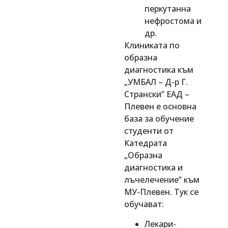
перкутанна
нефростома и
др.
Клиниката по
образна
диагностика към
„УМБАЛ – Д-р Г.
Странски” ЕАД –
Плевен е основна
база за обучение
студенти от
Катедрата
„Образна
диагностика и
лъчелечение” към
МУ-Плевен. Тук се
обучават:
Лекари-