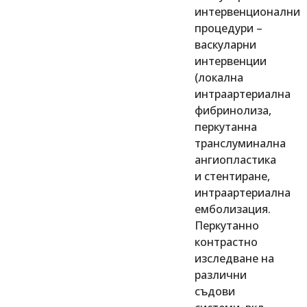
интервенционални
процедури –
васкуларни
интервенции
(локална
интраартериална
фибринолиза,
перкутанна
транслуминална
ангиопластика
и стентиране,
интраартериална
емболизация.
Перкутанно
контрастно
изследване на
различни
съдови