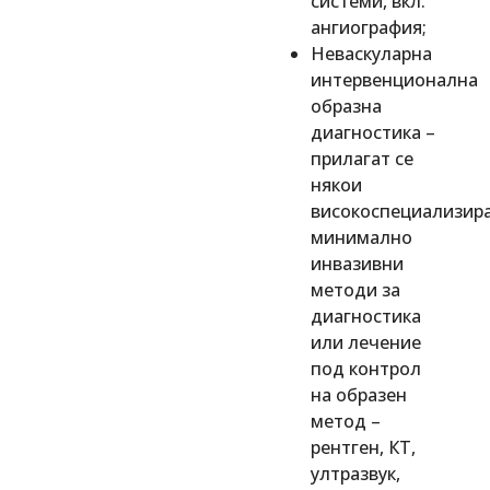
системи, вкл.
ангиография;
Неваскуларна
интервенционална
образна
диагностика –
прилагат се
някои
високоспециализир
минимално
инвазивни
методи за
диагностика
или лечение
под контрол
на образен
метод –
рентген, КТ,
ултразвук,