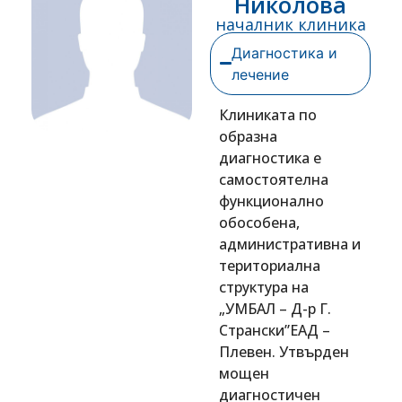
Николова
началник клиника
Диагностика и
лечение
Клиниката по
образна
диагностика е
самостоятелна
функционално
обособена,
административна и
териториална
структура на
„УМБАЛ – Д-р Г.
Странски”ЕАД –
Плевен. Утвърден
мощен
диагностичен