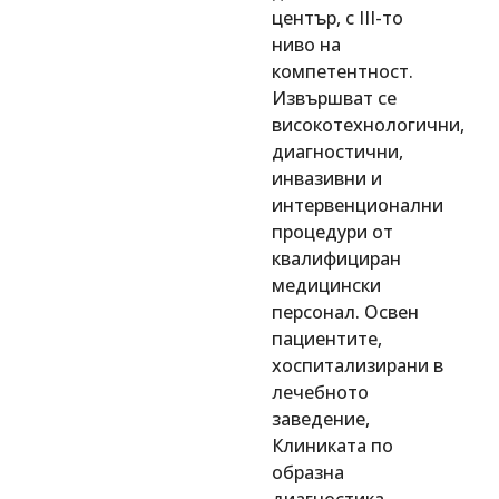
център, с ІІІ-то
ниво на
компетентност.
Извършват се
високотехнологични,
диагностични,
инвазивни и
интервенционални
процедури от
квалифициран
медицински
персонал. Освен
пациентите,
хоспитализирани в
лечебното
заведение,
Клиниката по
образна
диагностика