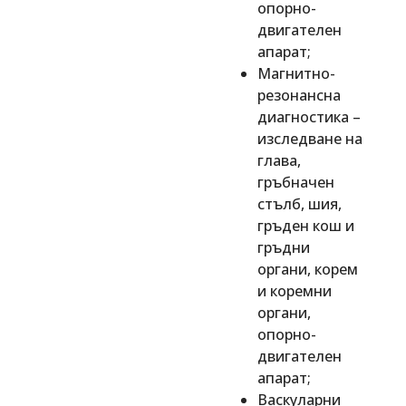
опорно-
двигателен
апарат;
Магнитно-
резонансна
диагностика –
изследване на
глава,
гръбначен
стълб, шия,
гръден кош и
гръдни
органи, корем
и коремни
органи,
опорно-
двигателен
апарат;
Васкуларни