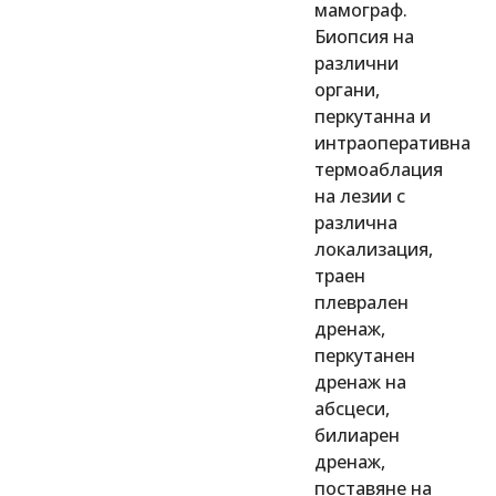
мамограф.
Биопсия на
различни
органи,
перкутанна и
интраоперативна
термоаблация
на лезии с
различна
локализация,
траен
плеврален
дренаж,
перкутанен
дренаж на
абсцеси,
билиарен
дренаж,
поставяне на