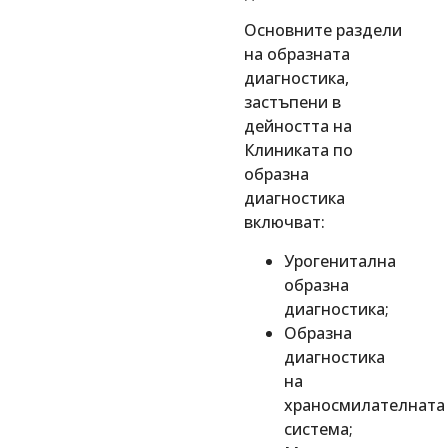
Основните раздели
на образната
диагностика,
застъпени в
дейността на
Клиниката по
образна
диагностика
включват:
Урогенитална
образна
диагностика;
Образна
диагностика
на
храносмилателната
система;