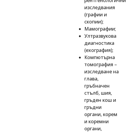
рентгенологични
изследвания
(графии и
скопии);
Мамографии;
Ултразвукова
диагностика
(ехография);
Компютърна
томография –
изследване на
глава,
гръбначен
стълб, шия,
гръден кош и
гръдни
органи, корем
и коремни
органи,