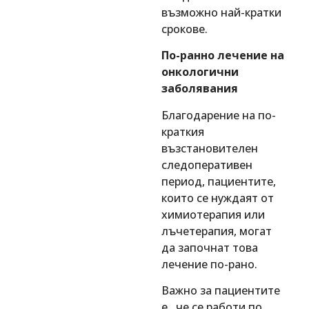
възможно най-кратки
срокове.
По-ранно лечение на
онкологични
заболявания
Благодарение на по-
краткия
възстановителен
следоперативен
период, пациентите,
които се нуждаят от
химиотерапия или
лъчетерапия, могат
да започнат това
лечение по-рано.
Важно за пациентите
е , че се работи по