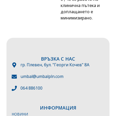
клинична пътека и
доплащането е
минимизирано.
ВРЪЗКА С НАС
гр. Плевен, бул. "Георги Кочев" 8А
umbal@umbalpln.com
064 886100
ИНФОРМАЦИЯ
НОВИНИ