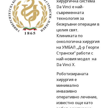
хирургична система
Da Vinci е най-
съвременната
технология за
безкръвни операции в
целия свят.
Клиниката по
онкологична хирургия
на УМБАЛ „Д-р Георги
Странски“ работи с
най-новия модел на
Da Vinci Х.
Роботизираната
хирургия е
минимално
инвазивно
оперативно лечение,
известно още като