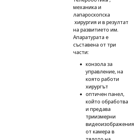
механика и
лапароскопска
хирургия и в резултат
на развитието им.
Апаратурата е
съставена от три
части:
конзола за
управление, на
която работи
хирургът
оптичен панел,
който обработва
и предава
триизмерни
видеоизображения
от камера в
тялото на