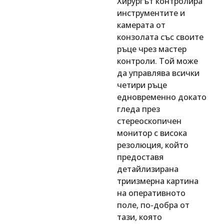
Хирургът контролира
инструментите и
камерата от
конзолата със своите
ръце чрез мастер
контроли. Той може
да управлява всички
четири ръце
едновременно докато
гледа през
стереоскопичен
монитор с висока
резолюция, който
предоставя
детайлизирана
триизмерна картина
на оперативното
поле, по-добра от
тази, която