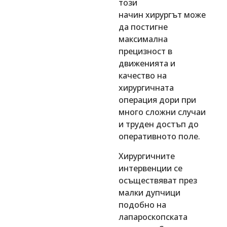
този
начин
хирургът
може
да постигне
максимална
прецизност в
движенията и
качество на
хирургичната
операция дори при
много сложни случаи
и труден достъп до
оперативното поле.
Хирургичните
интервенции се
осъществяват през
малки дупчици
подобно на
лапароскопската