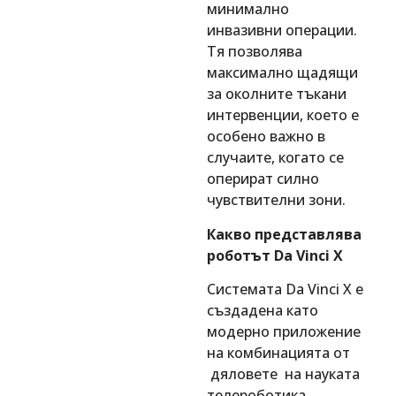
минимално
инвазивни операции.
Тя позволява
максимално щадящи
за околните тъкани
интервенции, което е
особено важно в
случаите, когато се
оперират силно
чувствителни зони.
Какво представлява
роботът Da Vinci X
Системата Da Vinci X е
създадена като
модерно приложение
на комбинацията от
дяловете на науката
телероботика ,