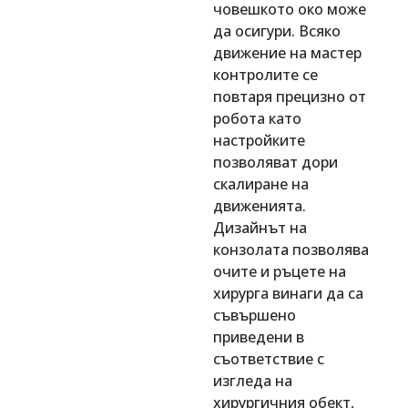
човешкото око може
да осигури. Всяко
движение на мастер
контролите се
повтаря прецизно от
робота като
настройките
позволяват дори
скалиране на
движенията.
Дизайнът на
конзолата позволява
очите и ръцете на
хирурга винаги да са
съвършено
приведени в
съответствие с
изгледа на
хирургичния обект,