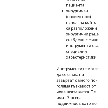
пациента
хирургичен
(пациентски)
панел, на който
са разположени
хирургични ръце,
снабдени с фини
инструменти със
специални
характеристики
Инструментите могат
да се огъват и
завъртат с много по-
голяма гъвкавост от
човешката китка. Те
имат 7-осева
подвижност, като по