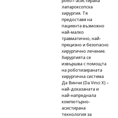
робот-асистирана
лапароксопска
хирургия. Тя
предоставя на
пациента възможно
най-малко
травматично, най-
прецизно и безопасно
хирургично лечение.
Хирургията се
извършва с помощта
на роботизираната
хирургична система
Да Винчи (Da Vinci X) –
най-доказаната и
най-напреднала
компютърно-
асистирана
технология за