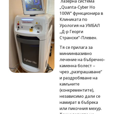
лазерна система
„Quanta-Cyber Ho
100W“ функционира в
Клиниката по
Урология на УМБАЛ
„Д-р Георги
Странски“-Плевен.
Тя се прилага за
миниинвазивно
лечение на бъбречно-
каменна болест –
чрез „разпрашаване“
и раздробяване на
камъните
(конкрементите),
независимо дали се
намират в бъбрека
или пикочния мехур.