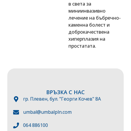
в света за
миниинвазивно
лечение на бъбречно-
каменна болест и
доброкачествена
хиперплазия на
простатата.
ВРЪЗКА С НАС
гр. Плевен, бул. "Георги Кочев" 8А
umbal@umbalpln.com
064 886100