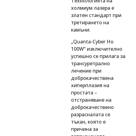
Технологията на
холмиум лазера е
златен стандарт при
третирането на
камъни.
„Quanta-Cyber Ho
100W“ изключително
успешно се прилага за
трансуретрално
лечение при
доброкачествена
хиперплазия на
простата –
отстраняване на
доброкачествено
разрасналата се
тъкан, която е
причина за