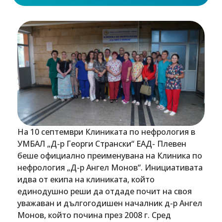
На 10 септември Клиниката по нефрология в
УМБАЛ „Д-р Георги Странски“ ЕАД- Плевен
беше официално преименувана на Клиника по
нефрология „Д-р Ангел Монов“. Инициативата
идва от екипа на клиниката, който
единодушно реши да отдаде почит на своя
уважаван и дългогодишен началник д-р Ангел
Монов, който почина през 2008 г. Сред