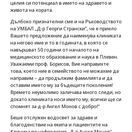
целия си потенциал в името на здравето и
живота на хората.
Дълбоко признателни сме и на Ръководството
на УМБАЛ „Д-р Георги Странски”, че е приело
Вашето предложение да наименува клиниката
на негово име и то в годината, в която се
навършват 50 години от началото на
медицинското образование и наука в Плевен.
Уважаеми проф. Борисов, Вие направихте
това, което ние в семейството не можахме да
направим – да продължим фамилията и да
оставим името му за бъдещите поколения!
Времето неумолимо заличава много следи, но
докато клиниката носи името му, всички ще си
спомнят за д-р Ангел Монов с добро!“
Беше отслужен водосвет за здраве и
благоденствие на екипа и пациентите на
Клиника по нефрология „Д-р Ангел Монов“.