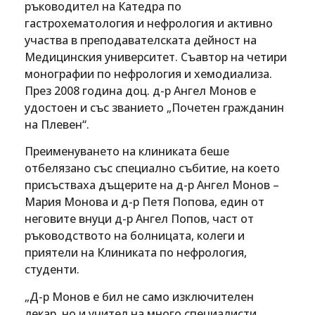
ръководител на Катедра по
гастрохематология и нефрология и активно
участва в преподавателската дейност на
Медицинския университет. Съавтор на четири
монографии по нефрология и хемодиализа.
През 2008 година доц. д-р Ангел Монов е
удостоен и със званието „Почетен гражданин
на Плевен“.
Преименуването на клиниката беше
отбелязано със специално събитие, на което
присъстваха дъщерите на д-р Ангел Монов –
Мария Монова и д-р Петя Попова, един от
неговите внуци д-р Ангел Попов, част от
ръководството на болницата, колеги и
приятели на Клиниката по нефрология,
студенти.
„Д-р Монов е бил не само изключителен
лекар, но и учител на много специалисти.