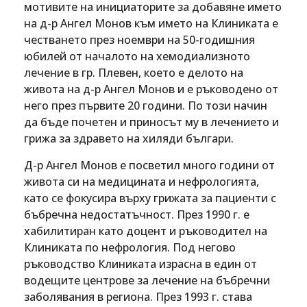
мотивите на инициаторите за добавяне името
на д-р Ангел Монов към името на Клиниката е
честването през ноември на 50-годишния
юбилей от началото на хемодиализното
лечение в гр. Плевен, което е делото на
живота на д-р Ангел Монов и е ръководено от
него през първите 20 години. По този начин
да бъде почетен и приносът му в лечението и
грижа за здравето на хиляди българи.
Д-р Ангел Монов е посветил много години от
живота си на медицината и нефрологията,
като се фокусира върху грижата за пациенти с
бъбречна недостатъчност. През 1990 г. е
хабилитиран като доцент и ръководител на
Клиниката по нефрология. Под негово
ръководство Клиниката израсна в един от
водещите центрове за лечение на бъбречни
заболявания в региона. През 1993 г. става