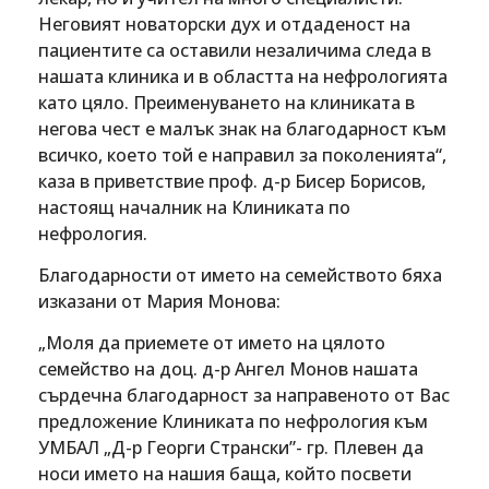
Неговият новаторски дух и отдаденост на
пациентите са оставили незаличима следа в
нашата клиника и в областта на нефрологията
като цяло. Преименуването на клиниката в
негова чест е малък знак на благодарност към
всичко, което той е направил за поколенията“,
каза в приветствие проф. д-р Бисер Борисов,
настоящ началник на Клиниката по
нефрология.
Благодарности от името на семейството бяха
изказани от Мария Монова:
„Моля да приемете от името на цялото
семейство на доц. д-р Ангел Монов нашата
сърдечна благодарност за направеното от Вас
предложение Клиниката по нефрология към
УМБАЛ „Д-р Георги Странски”- гр. Плевен да
носи името на нашия баща, който посвети