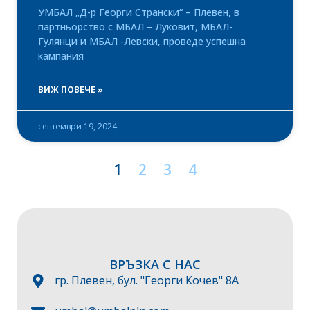
УМБАЛ „Д-р Георги Странски“ – Плевен, в
партньорство с МБАЛ – Луковит, МБАЛ-
Гулянци и МБАЛ -Левски, проведе успешна
кампания
ВИЖ ПОВЕЧЕ »
септември 19, 2024
1
2
3
4
ВРЪЗКА С НАС
гр. Плевен, бул. "Георги Кочев" 8А