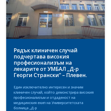
Рядък клиничен случай
подчертава високия
професионализъм на
лекарите от УМБАЛ „Д-р
Георги Странски“ – Плевен.
Един изключително интересен и значим
клиничен случай, който демонстрира високия
професионализъм и отдаденост на
медицинския екип на Университетската
болница „Д-р