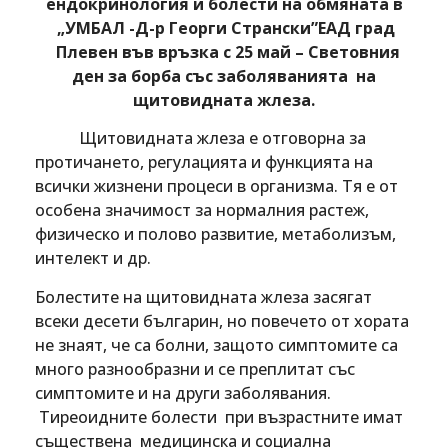
ендокринология
и болести на обмяната в
„
УМБАЛ
-Д
-р Г
еорги
Странски”
ЕАД град
Плевен
във връзка с
25 май
– Световния
ден за борба със заболяванията
на
щитовидната жлеза.
Щитовидната жлеза е отговорна за
протичането, регулацията и функцията на
всички жизнени процеси в организма. Тя е от
особена значимост за нормалния растеж,
физическо и полово развитие, метаболизъм,
интелект и др.
Болестите на щитовидната жлеза засягат
всеки десети българин, но повечето от хората
не знаят, че са болни, защото симптомите са
много разнообразни и се преплитат със
симптомите и на други заболявания.
Тиреоидните болести при възрастните имат
съществена медицинска и социална