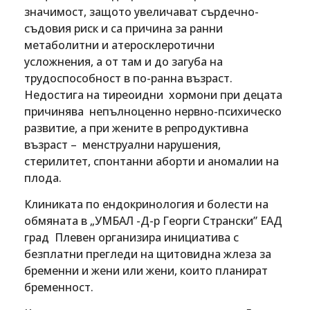
значимост, защото увеличават сърдечно-
съдовия риск и са причина за ранни
метаболитни и атеросклеротични
усложнения, а от там и до загуба на
трудоспособност в по-ранна възраст.
Недостига на тиреоидни хормони при децата
причинява непълноценно нервно-психическо
развитие, а при жените в репродуктивна
възраст – менструални нарушения,
стерилитет, спонтанни аборти и аномалии на
плода.
Клиниката по ендокринология и болести на
обмяната в „УМБАЛ -Д-р Георги Странски” ЕАД
град Плевен организира инициатива с
безплатни прегледи на щитовидна жлеза за
бременни и жени или жени, които планират
бременност.